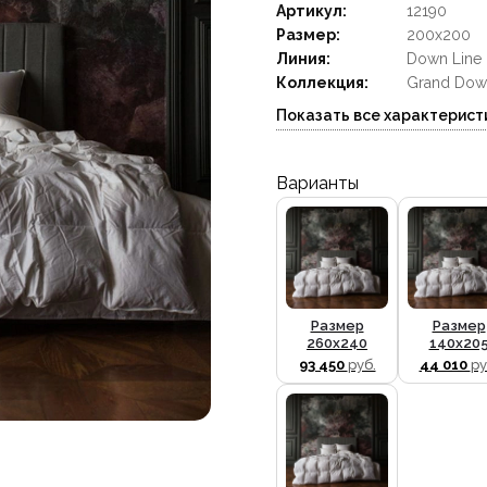
Артикул:
12190
Размер:
200x200
Линия:
Down Line 
Коллекция:
Grand Dow
Показать все характерист
Варианты
Размер
Размер
260х240
140x20
93 450
руб.
44 010
ру