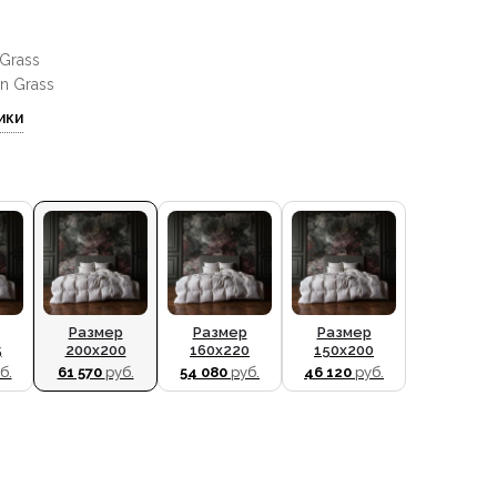
Grass
n Grass
ики
Размер
Размер
Размер
5
200x200
160x220
150x200
б.
61 570
руб.
54 080
руб.
46 120
руб.