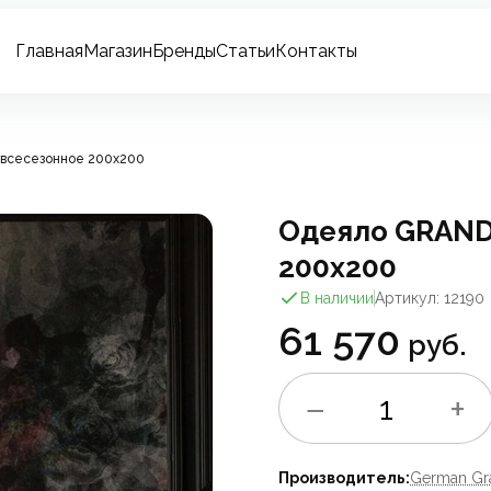
Главная
Магазин
Бренды
Статьи
Контакты
всесезонное 200x200
Одеяло GRAND
200x200
В наличии
Артикул: 12190
61 570
руб.
−
+
1
Производитель:
German Gr