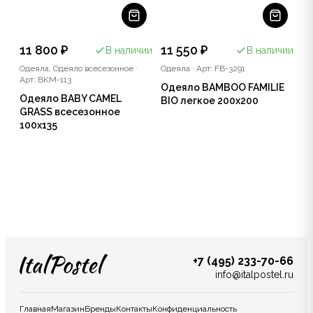
11 800 ₽
11 550 ₽
В наличии
В наличии
Одеяла, Одеяло всесезонное
·
Одеяла
·
Арт: FB-3291
Арт: BKM-113
Одеяло BAMBOO FAMILIE
Одеяло BABY CAMEL
BIO легкое 200x200
GRASS всесезонное
100x135
+7 (495) 233-70-66
info@italpostel.ru
Главная
Магазин
Бренды
Контакты
Конфиденциальность