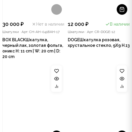
30 000 ₽
12 000 ₽
Нет в наличии
В наличии
Шкатулки
·
Арт: CH-AH-0418AH-17
Шкатулки
·
Арт: CR-DOGE-12
BOX BLACKШкатулка,
DOGEШкатулка розовая,
черный лак, золотая фольга,
хрустальное стекло, 9X9 Н.13
оникс H: 11 cm | W: 20 cm | D:
20 cm