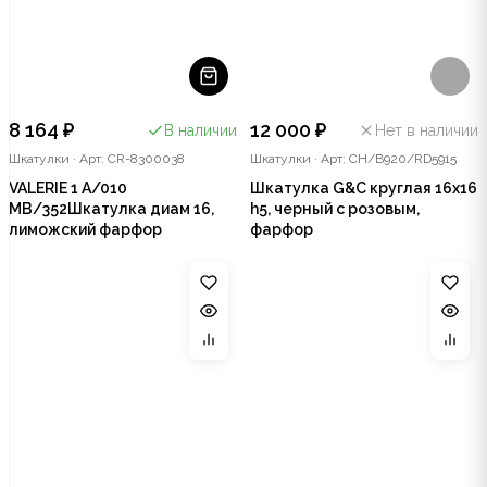
8 164 ₽
12 000 ₽
В наличии
Нет в наличии
Шкатулки
·
Арт: CR-8300038
Шкатулки
·
Арт: CH/B920/RD5915
VALERIE 1 A/010
Шкатулка G&C круглая 16х16
MB/352Шкатулка диам 16,
h5, черный с розовым,
лиможский фарфор
фарфор