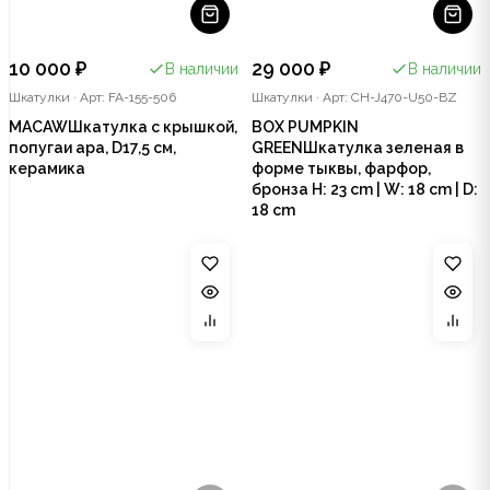
10 000 ₽
29 000 ₽
В наличии
В наличии
Шкатулки
·
Арт: FA-155-506
Шкатулки
·
Арт: CH-J470-U50-BZ
MACAWШкатулка с крышкой,
BOX PUMPKIN
попугаи ара, D17,5 см,
GREENШкатулка зеленая в
керамика
форме тыквы, фарфор,
бронза H: 23 cm | W: 18 cm | D:
18 cm