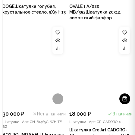
DOGEШкатулка голубая,
OVALE 1 A/020
хрустальное стекло, 9X9 Н.13
MB/352Шкатулка 20х12,
лиможский фарфор
30 000 ₽
18 000 ₽
Нет в наличии
В наличии
Шкатулки
·
Арт: CH-B1469C-WHITE-
Шкатулки
·
Арт: CR-CADORO-02
BZ
Шкатулка Cre Art CADORO-
BOX ROUND SHELLШкатулка