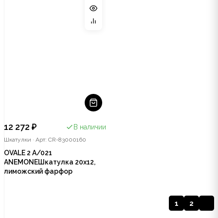
12 272 ₽
В наличии
Шкатулки
·
Арт: CR-83000160
OVALE 2 A/021
ANEMONEШкатулка 20х12,
лиможский фарфор
1
2