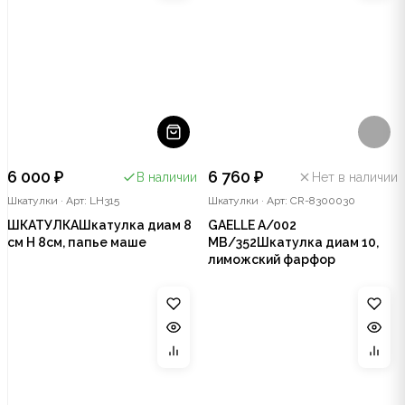
6 000 ₽
6 760 ₽
В наличии
Нет в наличии
Шкатулки
·
Арт: LH315
Шкатулки
·
Арт: CR-8300030
ШКАТУЛКАШкатулка диам 8
GAELLE A/002
см Н 8см, папье маше
MB/352Шкатулка диам 10,
лиможский фарфор