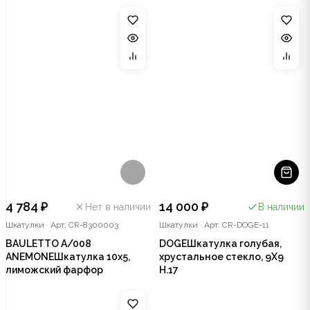
4 784 ₽
14 000 ₽
Нет в наличии
В наличии
Шкатулки
·
Арт: CR-8300003
Шкатулки
·
Арт: CR-DOGE-11
BAULETTO A/008
DOGEШкатулка голубая,
ANEMONEШкатулка 10х5,
хрустальное стекло, 9X9
лиможский фарфор
Н.17