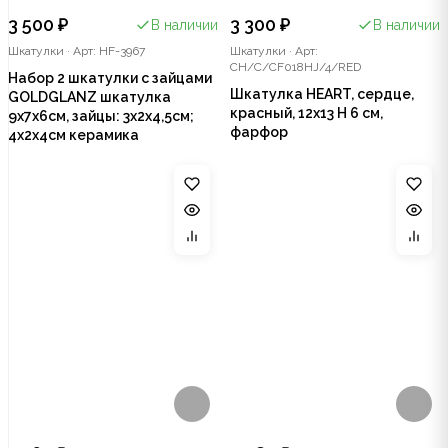
3 500 ₽
3 300 ₽
В наличии
В наличии
Шкатулки
·
Арт: HF-3967
Шкатулки
·
Арт:
CH/C/CF018HJ/4/RED
Набор 2 шкатулки с зайцами
Шкатулка HEART, сердце,
GOLDGLANZ шкатулка
красный, 12х13 Н 6 см,
9x7x6см, зайцы: 3x2x4,5см;
фарфор
4x2x4см керамика