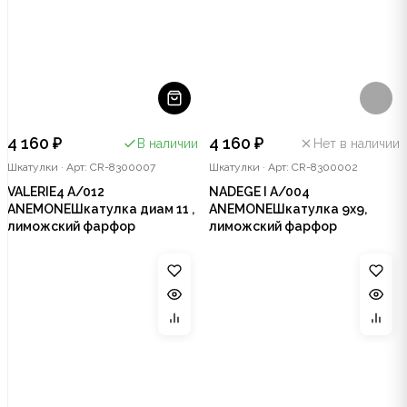
4 160 ₽
4 160 ₽
В наличии
Нет в наличии
Шкатулки
·
Арт: CR-8300007
Шкатулки
·
Арт: CR-8300002
VALERIE4 A/012
NADEGE I A/004
ANEMONEШкатулка диам 11 ,
ANEMONEШкатулка 9х9,
лиможский фарфор
лиможский фарфор