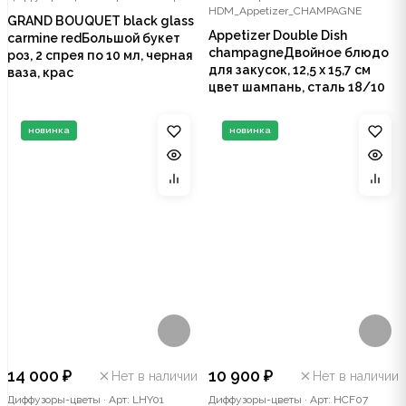
HDM_Appetizer_CHAMPAGNE
GRAND BOUQUET black glass
Appetizer Double Dish
carmine redБольшой букет
champagneДвойное блюдо
роз, 2 спрея по 10 мл, черная
для закусок, 12,5 х 15,7 см
ваза, крас
цвет шампань, сталь 18/10
новинка
новинка
14 000 ₽
10 900 ₽
Нет в наличии
Нет в наличии
Диффузоры-цветы
·
Арт: LHY01
Диффузоры-цветы
·
Арт: HCF07