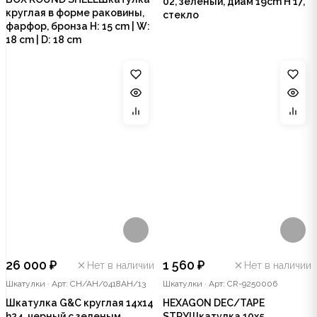
02, зеленый, диам 19cm H 17,
круглая в форме раковины,
стекло
фарфор, бронза H: 15 cm | W:
18 cm | D: 18 cm
26 000 ₽
1 560 ₽
Нет в наличии
Нет в наличии
Шкатулки
·
Арт: CH/AH/0418AH/13
Шкатулки
·
Арт: CR-9250006
Шкатулка G&C круглая 14х14
HEXAGON DEC/TAPE
h24, черный с зеленым,
STRYШкатулка 10х5,