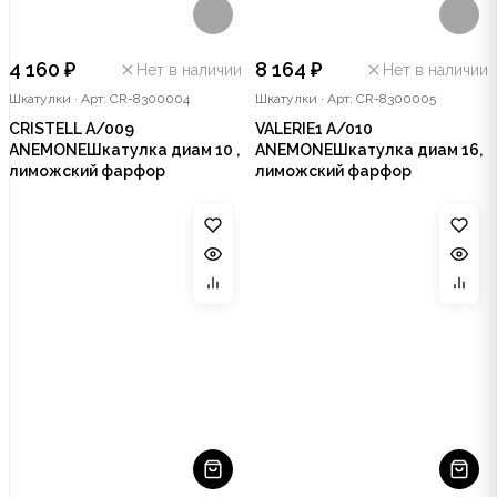
4 160 ₽
8 164 ₽
Нет в наличии
Нет в наличии
Шкатулки
·
Арт: CR-8300004
Шкатулки
·
Арт: CR-8300005
CRISTELL A/009
VALERIE1 A/010
ANEMONEШкатулка диам 10 ,
ANEMONEШкатулка диам 16,
лиможский фарфор
лиможский фарфор