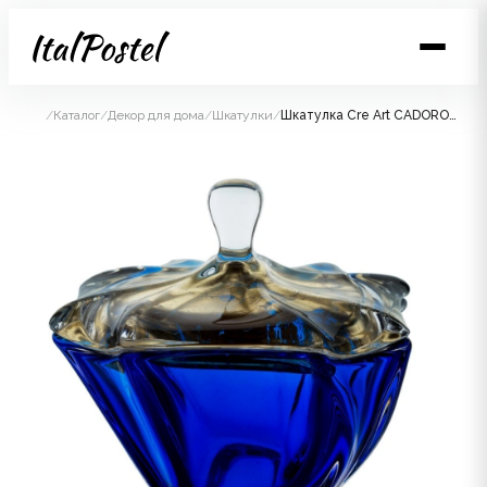
/
Каталог
/
Декор для дома
/
Шкатулки
/
Шкатулка Cre Art CADORO-02, синий, диам 19cm H 17, стекло