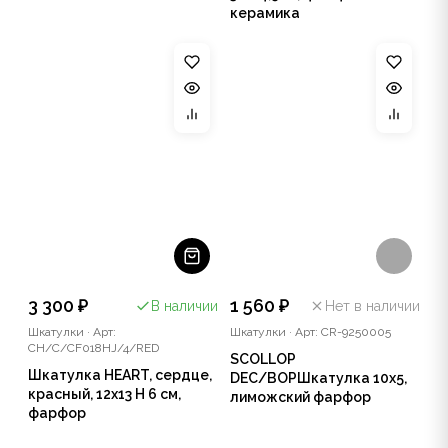
керамика
3 300 ₽
1 560 ₽
В наличии
Нет в наличии
Шкатулки
·
Арт:
Шкатулки
·
Арт: CR-9250005
CH/C/CF018HJ/4/RED
SCOLLOP
Шкатулка HEART, сердце,
DEC/BOPШкатулка 10х5,
красный, 12х13 Н 6 см,
лиможский фарфор
фарфор