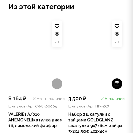
Из этой категории
8 164 ₽
3 500 ₽
Нет в наличии
В наличии
Шкатулки
·
Арт: CR-8300005
Шкатулки
·
Арт: HF-3967
VALERIE1 A/010
Набор 2 шкатулки с
ANEMONEШкатулка диам
зайцами GOLDGLANZ
16, лиможский фарфор
шкатулка 9x7x6см, зайцы:
3x2x4,5см; 4x2x4см