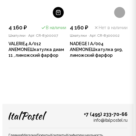
4 160 ₽
4 160 ₽
В наличии
Нет в наличии
Шкатулки
·
Арт: CR-8300007
Шкатулки
·
Арт: CR-8300002
VALERIE4 A/012
NADEGE I A/004
ANEMONEШкатулка диам
ANEMONEШкатулка 9х9,
11 , лиможский фарфор
лиможский фарфор
+7 (495) 233-70-66
info@italpostel.ru
Главная
Магазин
Бренды
Контакты
Конфиденциальность