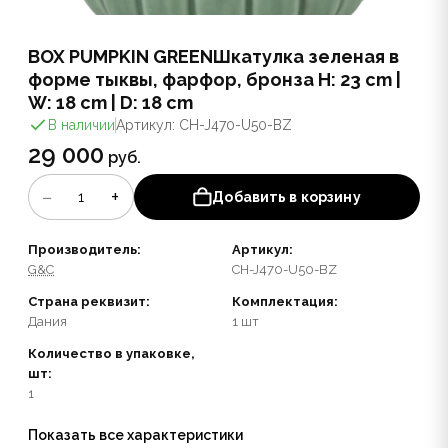
BOX PUMPKIN GREENШкатулка зеленая в
форме тыквы, фарфор, бронза H: 23 cm |
W: 18 cm | D: 18 cm
В наличии
Артикул: CH-J470-U50-BZ
29 000
руб.
−
+
1
Добавить в корзину
Производитель:
Артикул:
G&C
CH-J470-U50-BZ
Страна реквизит:
Комплектация:
Дания
1 шт
Количество в упаковке,
шт:
1
Показать все характеристики