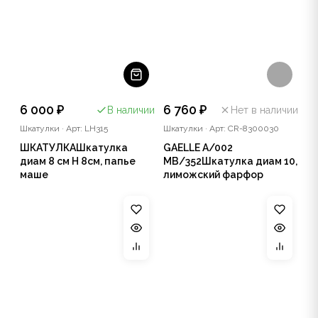
6 000 ₽
6 760 ₽
В наличии
Нет в наличии
Шкатулки
·
Арт: LH315
Шкатулки
·
Арт: CR-8300030
ШКАТУЛКАШкатулка
GAELLE A/002
диам 8 см Н 8см, папье
MB/352Шкатулка диам 10,
маше
лиможский фарфор