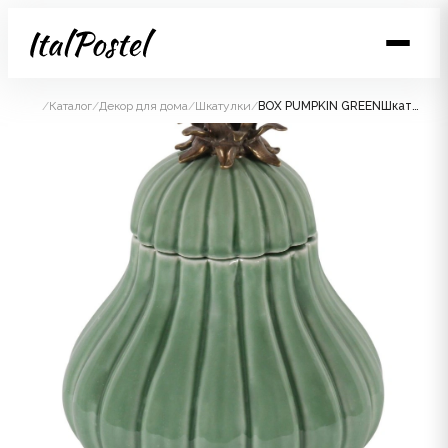
/
Каталог
/
Декор для дома
/
Шкатулки
/
BOX PUMPKIN GREENШкатулка зеленая в форме тыквы, фарфор, бронза H: 23 cm | W: 18 cm | D: 18 cm