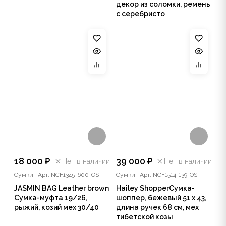
декор из соломки, ремень
с серебристо
18 000 ₽
39 000 ₽
Нет в наличии
Нет в наличии
Сумки
·
Арт: NCF1345-600-OS
Сумки
·
Арт: NCF1514-139-OS
JASMIN BAG Leather brown
Hailey ShopperСумка-
Сумка-муфта 19/26,
шоппер, бежевый 51 x 43,
рыжий, козий мех 30/40
длина ручек 68 см, мех
тибетской козы