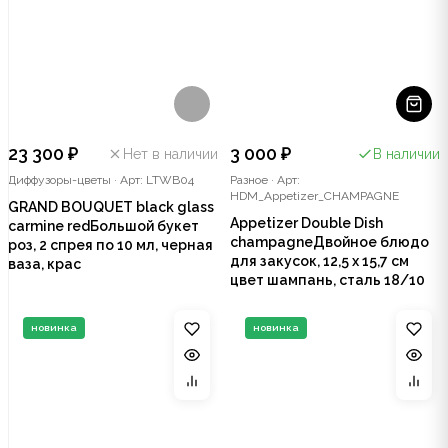
23 300 ₽
3 000 ₽
Нет в наличии
В наличии
Диффузоры-цветы
·
Арт: LTWB04
Разное
·
Арт:
HDM_Appetizer_CHAMPAGNE
GRAND BOUQUET black glass
Appetizer Double Dish
carmine redБольшой букет
champagneДвойное блюдо
роз, 2 спрея по 10 мл, черная
для закусок, 12,5 х 15,7 см
ваза, крас
цвет шампань, сталь 18/10
новинка
новинка