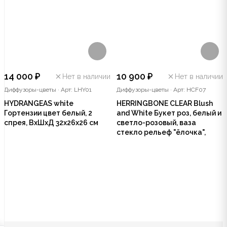
14 000 ₽
10 900 ₽
Нет в наличии
Нет в наличии
Диффузоры-цветы
·
Арт: LHY01
Диффузоры-цветы
·
Арт: HCF07
HYDRANGEAS white
HERRINGBONE CLEAR Blush
Гортензии цвет белый, 2
and White Букет роз, белый и
спрея, ВхШхД 32х26х26 см
светло-розовый, ваза
стекло рельеф "ёлочка",