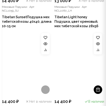
14 400 ₽
13 000 ₽
Нет в наличии
Нет в наличии
Меховые Подушки
·
Арт:
Меховые Подушки
·
Арт:
NCL1059_SU
NCL1060_LH
Tibetan SunsetПодушка мех
Tibetan Light honey
тибетской козы 40x40, длина
Подушка, цвет кремовый,
10-15 см
мех тибетской козы 28x56
14 400 ₽
14 400 ₽
Нет в наличии
В наличии