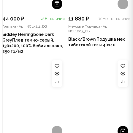
44 000 ₽
11 880 ₽
В наличии
Нет в наличии
Альпака
·
Арт: NCL5211_DG
Меховые Подушки
·
Арт:
NCL1203_BB
Sidsley Herringbone Dark
Black/Brown Подушка мех
GreyПлед темно-серый,
тибетской козы 40x40
130х200, 100% беби альпака,
250 гр/м2