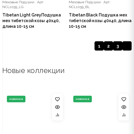
Меховые Подушки
·
Арт:
Меховые Подушки
·
Арт:
NCL1059_LG
NCL1059_BL
Tibetan Light GreyПодушка
Tibetan Black Подушка мех
мех тибетской козы 40x40,
тибетской козы 40x40, длина
длина 10-15 см
10-15 см
1
2
3
Новые коллекции
новинка
новинка