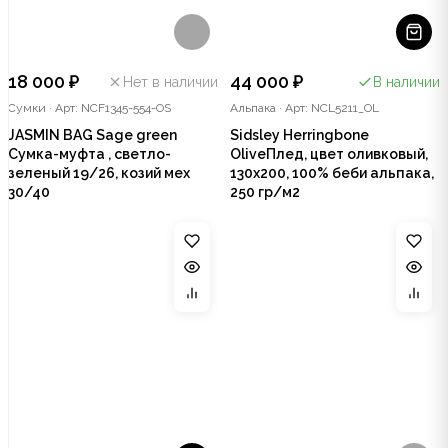
18 000 ₽
44 000 ₽
Нет в наличии
В наличии
Сумки
·
Арт: NCF1345-554-OS
Альпака
·
Арт: NCL5211_OL
JASMIN BAG Sage green
Sidsley Herringbone
Сумка-муфта , светло-
OliveПлед, цвет оливковый,
зеленый 19/26, козий мех
130х200, 100% беби альпака,
30/40
250 гр/м2