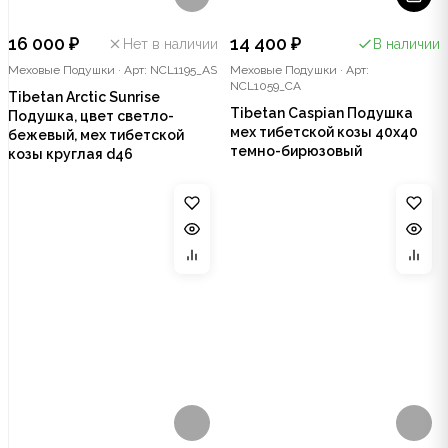
16 000 ₽
14 400 ₽
Нет в наличии
В наличии
Меховые Подушки
·
Арт: NCL1195_AS
Меховые Подушки
·
Арт:
NCL1059_CA
Tibetan Arctic Sunrise
Tibetan Caspian Подушка
Подушка, цвет светло-
мех тибетской козы 40x40
бежевый, мех тибетской
темно-бирюзовый
козы круглая d46