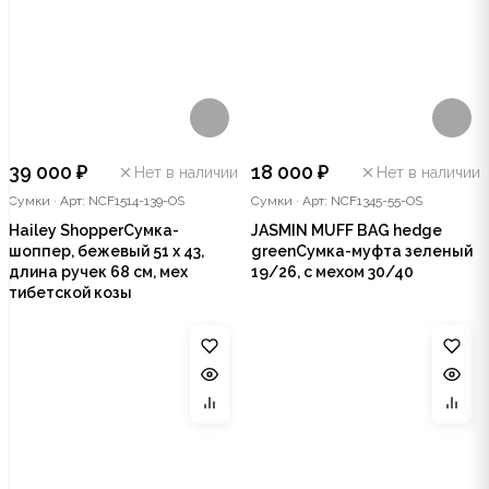
39 000 ₽
18 000 ₽
Нет в наличии
Нет в наличии
Сумки
·
Арт: NCF1514-139-OS
Сумки
·
Арт: NCF1345-55-OS
Hailey ShopperСумка-
JASMIN MUFF BAG hedge
шоппер, бежевый 51 x 43,
greenСумка-муфта зеленый
длина ручек 68 см, мех
19/26, с мехом 30/40
тибетской козы