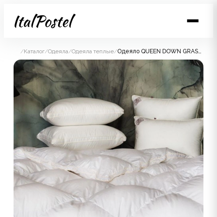
/
Каталог
/
Одеяла
/
Одеяла теплые
/
Одеяло QUEEN DOWN GRASS теплое с бортиком 200x200