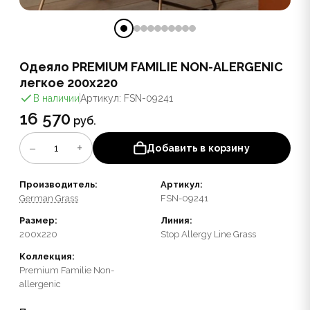
Одеяло PREMIUM FAMILIE NON-ALERGENIC
легкое 200x220
В наличии
Артикул: FSN-09241
16 570
руб.
−
+
1
Добавить в корзину
Производитель:
Артикул:
German Grass
FSN-09241
Размер:
Линия:
200x220
Stop Allergy Line Grass
Коллекция:
Premium Familie Non-
allergenic