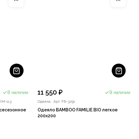
11 550 ₽
В наличии
В наличии
KM-113
Одеяла
·
Арт: FB-3291
всесезонное
Одеяло BAMBOO FAMILIE BIO легкое
200x200