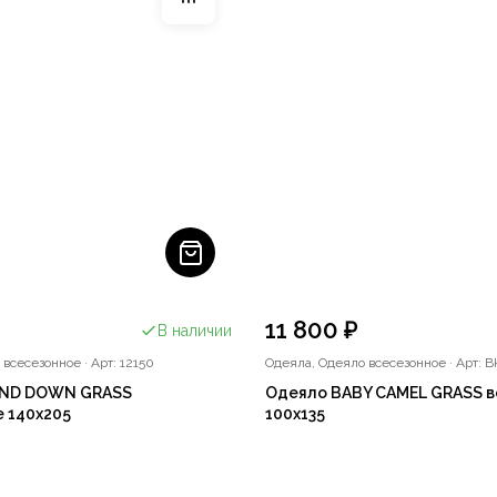
11 800 ₽
В наличии
 всесезонное
·
Арт: 12150
Одеяла, Одеяло всесезонное
·
Арт: B
AND DOWN GRASS
Одеяло BABY CAMEL GRASS 
 140x205
100x135