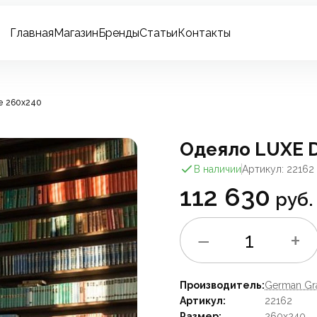
Главная
Магазин
Бренды
Статьи
Контакты
е 260х240
Одеяло LUXE 
В наличии
Артикул: 22162
112 630
руб.
−
+
1
Производитель:
German Gr
Артикул:
22162
Размер:
260x240