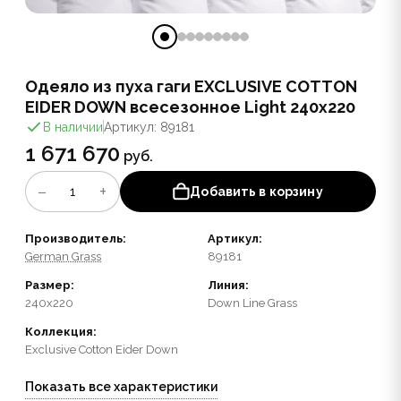
Одеяло из пуха гаги EXCLUSIVE COTTON
EIDER DOWN всесезонное Light 240x220
В наличии
Артикул: 89181
1 671 670
руб.
−
+
1
Добавить в корзину
Производитель:
Артикул:
German Grass
89181
Размер:
Линия:
240x220
Down Line Grass
Коллекция:
Exclusive Cotton Eider Down
Показать все характеристики