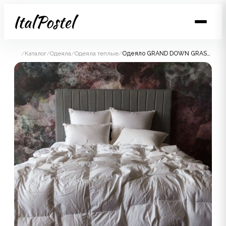
/
Каталог
/
Одеяла
/
Одеяла теплые
/
Одеяло GRAND DOWN GRASS теплое 260х240