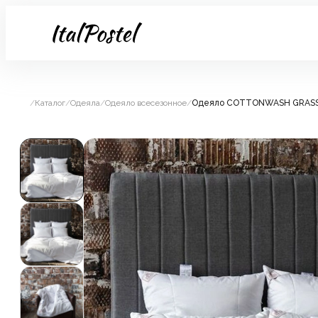
/
Каталог
/
Одеяла
/
Одеяло всесезонное
/
Одеяло COTTONWASH GRASS 