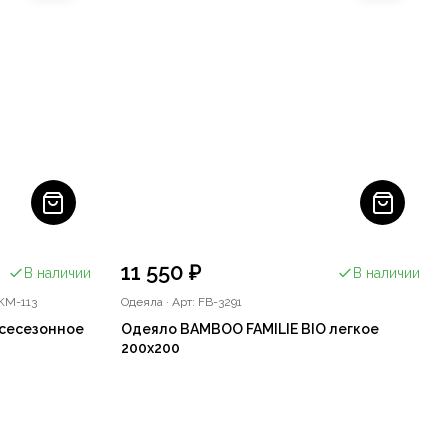
11 550 ₽
В наличии
В наличии
KM-113
Одеяла
·
Арт: FB-3291
всесезонное
Одеяло BAMBOO FAMILIE BIO легкое
200x200