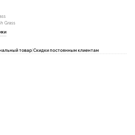
ass
h Grass
ики
нальный товар
|
Скидки постоянным клиентам