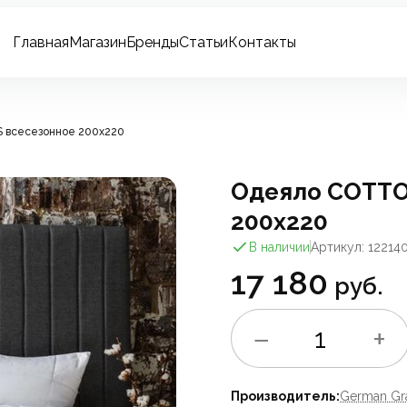
Главная
Магазин
Бренды
Статьи
Контакты
всесезонное 200x220
Одеяло COTTO
200x220
В наличии
Артикул: 12214
17 180
руб.
−
+
1
Производитель:
German Gr