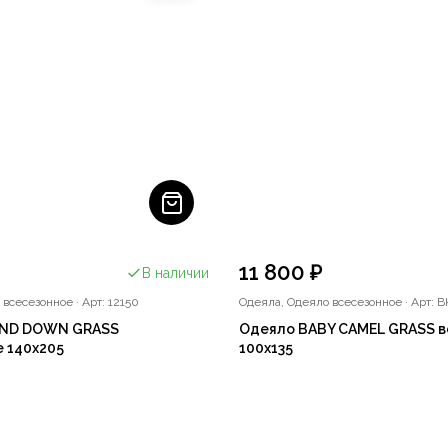
11 800 ₽
В наличии
 всесезонное
·
Арт: 12150
Одеяла, Одеяло всесезонное
·
Арт: B
AND DOWN GRASS
Одеяло BABY CAMEL GRASS 
 140x205
100x135