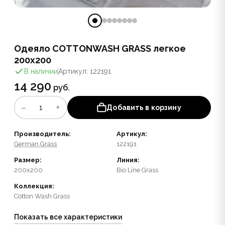
Одеяло COTTONWASH GRASS легкое
200x200
В наличии
Артикул: 122191
14 290
руб.
−
+
1
Добавить в корзину
Производитель:
Артикул:
German Grass
122191
Размер:
Линия:
200x200
Bio Line Grass
Коллекция:
Cotton Wash Grass
Показать все характеристики