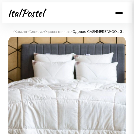
/
Каталог
/
Одеяла
/
Одеяла теплые
/
Одеяло CASHMERE WOOL GRASS теплое 200x220