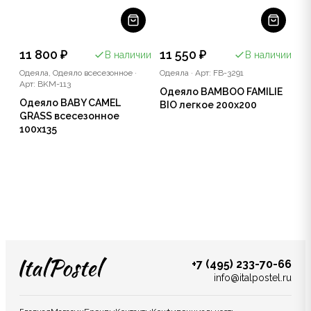
11 800 ₽
11 550 ₽
В наличии
В наличии
Одеяла, Одеяло всесезонное
·
Одеяла
·
Арт: FB-3291
Арт: BKM-113
Одеяло BAMBOO FAMILIE
Одеяло BABY CAMEL
BIO легкое 200x200
GRASS всесезонное
100x135
+7 (495) 233-70-66
info@italpostel.ru