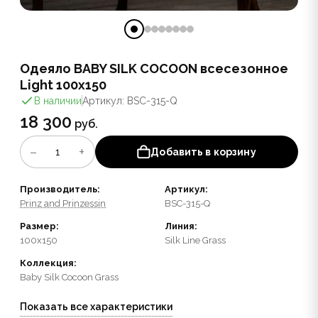
Одеяло BABY SILK COCOON всесезонное
Light 100x150
В наличии
Артикул: BSC-315-Q
18 300
руб.
−
+
1
Добавить в корзину
Производитель:
Артикул:
Prinz and Prinzessin
BSC-315-Q
Размер:
Линия:
100x150
Silk Line Grass
Коллекция:
Baby Silk Cocoon Grass
Показать все характеристики