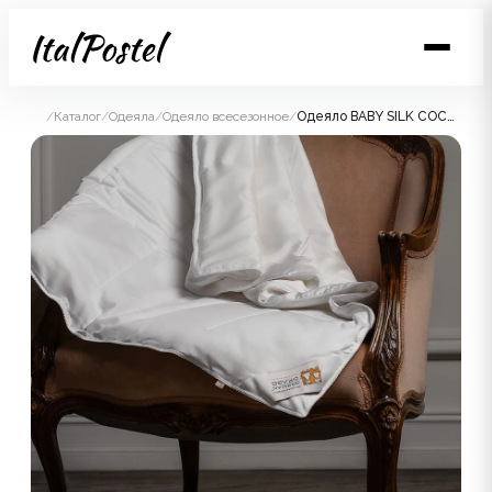
/
Каталог
/
Одеяла
/
Одеяло всесезонное
/
Одеяло BABY SILK COCOON всесезонное Light 100x150