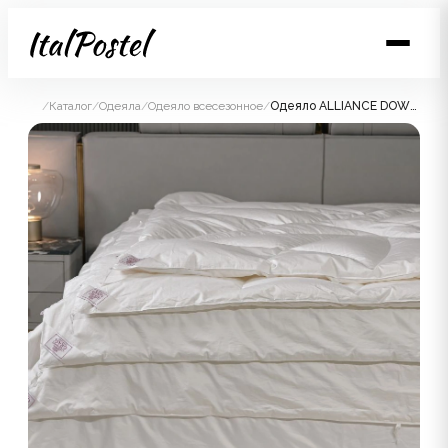
/
Каталог
/
Одеяла
/
Одеяло всесезонное
/
Одеяло ALLIANCE DOWN GRASS всесезонное 150x200