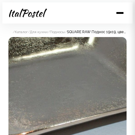
/
Каталог
/
Для кухни
/
Подносы
/
SQUARE RAW Поднос 19х19, цвет антик, алюминий