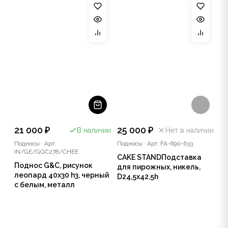
21 000 ₽
25 000 ₽
В наличии
Нет в наличии
Подносы
·
Арт:
Подносы
·
Арт: FA-690-633
IN/GE/GGC278/CHEE
CAKE STANDПодставка
Поднос G&C, рисунок
для пирожных, никель,
леопард 40х30 h3, черный
D24,5x42,5h
с белым, металл