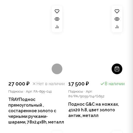
27 000 ₽
17 500 ₽
Нет в наличии
В наличии
Подносы
·
Арт: FA-695-041
Подносы
·
Арт:
IN/PA/9055/04/G652
TRAYПоднос
Поднос G&C на ножках,
прямоугольный ,
41х20 h.8, цвет золото
состаренное золото с
антик, металл
черными ручками-
шарами, 78x24x8h, металл