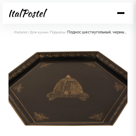
/
Каталог
/
Для кухни
/
Подносы
/
Поднос шестиугольный, черный с золотом 45х51 Н 3 см, металл, ручная работа