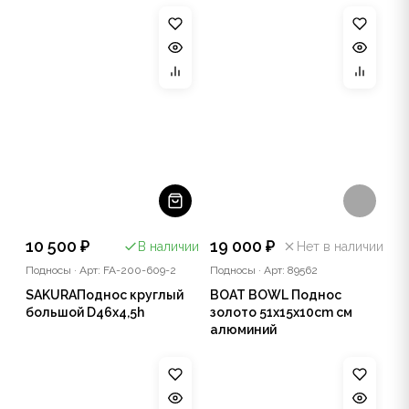
10 500 ₽
19 000 ₽
В наличии
Нет в наличии
Подносы
·
Арт: FA-200-609-2
Подносы
·
Арт: 89562
SAKURAПоднос круглый
BOAT BOWL Поднос
большой D46x4,5h
золото 51x15x10cm см
алюминий