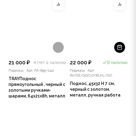
21 000 ₽
22 000 ₽
Нет в наличии
В наличии
Подносы
·
Арт: FA-695-040
Подносы
·
Арт:
IN/GE/GGC17/BLKL/GO
TRAYПоднос
Поднос, 45х32 Н 7 см,
прямоугольный , черный с
черный с золотом,
золотыми ручками-
металл, ручная работа
шарами, 64x21x8h, металл