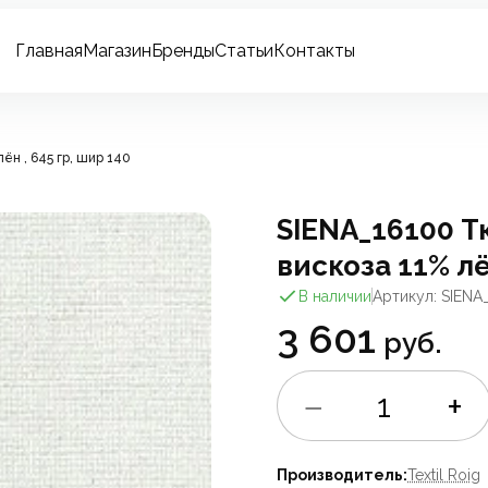
Главная
Магазин
Бренды
Статьи
Контакты
ён , 645 гр, шир 140
SIENA_16100 Т
вискоза 11% лё
В наличии
Артикул: SIENA
3 601
руб.
−
+
1
Производитель:
Textil Roig