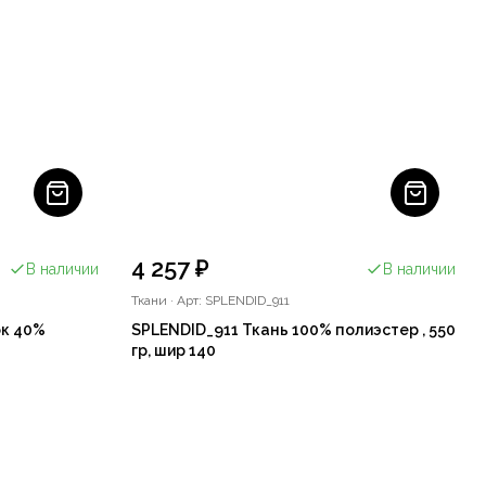
4 257 ₽
В наличии
В наличии
Ткани
·
Арт: SPLENDID_911
ок 40%
SPLENDID_911 Ткань 100% полиэстер , 550
гр, шир 140