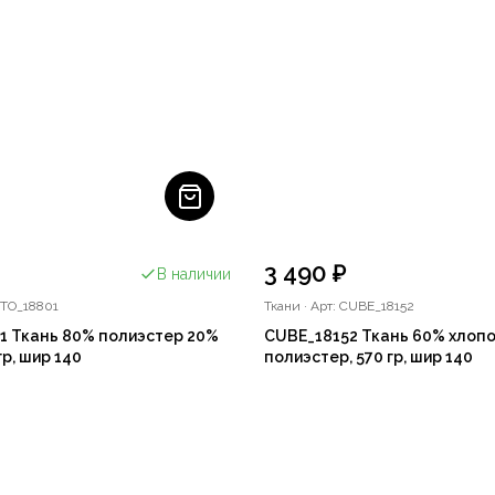
3 490 ₽
В наличии
CTO_18801
Ткани
·
Арт: CUBE_18152
1 Ткань 80% полиэстер 20%
CUBE_18152 Ткань 60% хлоп
гр, шир 140
полиэстер, 570 гр, шир 140