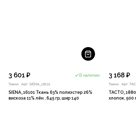
3 601 ₽
3 168 ₽
В наличии
Ткани
·
Арт: SIENA_16101
Ткани
·
Арт: TA
SIENA_16101 Ткань 63% полиэстер 26%
TACTO_1880
вискоза 11% лён , 645 гр, шир 140
хлопок, 500 