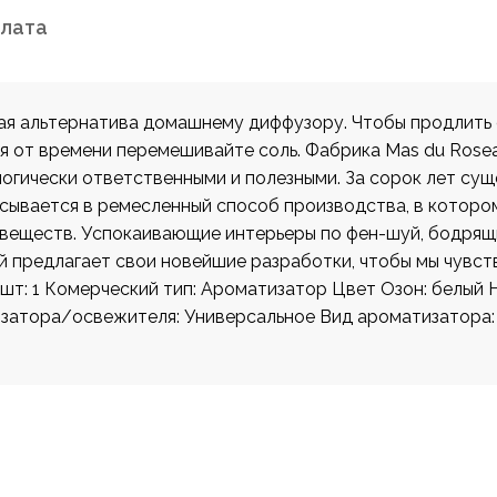
плата
ая альтернатива домашнему диффузору. Чтобы продлить 
я от времени перемешивайте соль. Фабрика Mas du Rose
огически ответственными и полезными. За сорок лет су
исывается в ремесленный способ производства, в котор
ы веществ. Успокаивающие интерьеры по фен-шуй, бодря
ый предлагает свои новейшие разработки, чтобы мы чувс
 шт: 1 Комерческий тип: Ароматизатор Цвет Озон: белый
атора/освежителя: Универсальное Вид ароматизатора: 