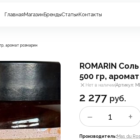
Главная
Магазин
Бренды
Статьи
Контакты
гр, аромат розмарин
ROMARIN Соль
500 гр, арома
Нет в наличии
Артикул: M
2 277
руб.
−
+
1
Производитель:
Mas du Ro