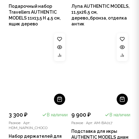
Подарочный набор
Лупа AUTHENTIC MODELS,
Travellers AUTHENTIC
11,5х26,5 см,
MODELS 11х13,5 Н 4,5 см,
дерево,,бронза, отделка
ящик дерево
антик
3 300 ₽
9 900 ₽
В наличии
В наличии
Разное
·
Арт:
Разное
·
Арт: AM-BA017
HDM_NAPKIN_CHOCO
Подставка для икры
Набор держателей для
AUTHENTIC MODELS диам