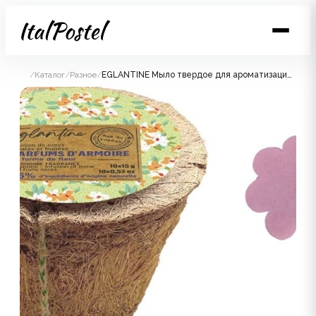
/
Каталог
/
Разное
/
EGLANTINE Мыло твердое для ароматизации гардероба набор 10 шт*15 гр, горшочек из кокосовых волокон,