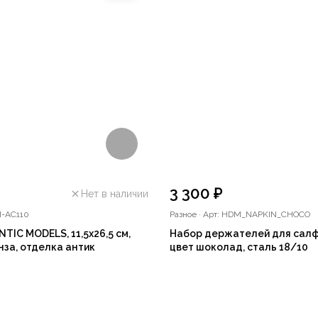
3 300 ₽
Нет в наличии
M-AC110
Разное
·
Арт: HDM_NAPKIN_CHOCO
TIC MODELS, 11,5х26,5 см,
Набор держателей для салф
нза, отделка антик
цвет шоколад, сталь 18/10