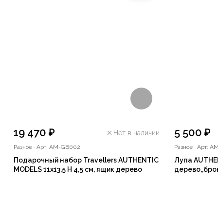
19 470 ₽
5 500 ₽
Нет в наличии
Разное
·
Арт: AM-GB002
Разное
·
Арт: A
Подарочный набор Travellers AUTHENTIC
Лупа AUTHEN
MODELS 11х13,5 Н 4,5 см, ящик дерево
дерево,,бро