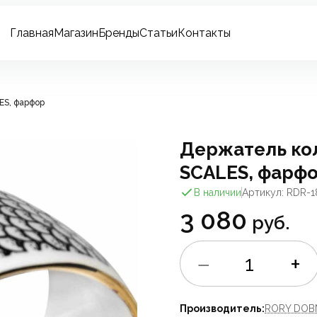
Главная
Магазин
Бренды
Статьи
Контакты
ES, фарфор
Держатель кол
SCALES, фарф
В наличии
Артикул: RDR-
3 080
руб.
−
+
1
Производитель:
RORY DOB