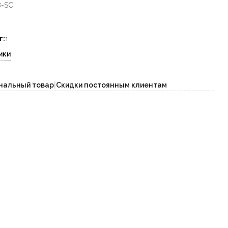
8-SC
т:
1
ики
нальный товар
|
Скидки постоянным клиентам