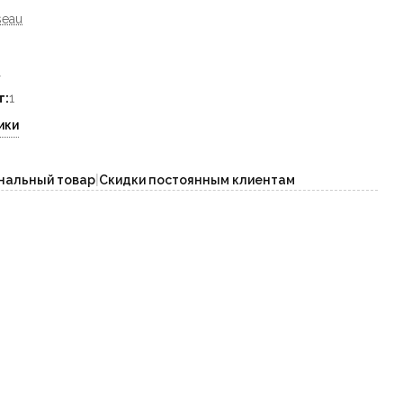
seau
т
т:
1
ики
нальный товар
|
Скидки постоянным клиентам