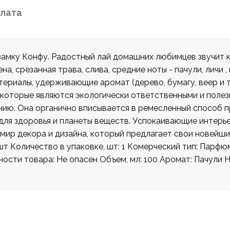
плата
 замку Конфу. Радостный лай домашних любимцев звучит 
а, срезанная трава, слива, средние ноты - пачули, личи , 
териалы, удерживающие аромат (дерево, бумагу, веер и 
которые являются экологически ответственными и полез
нию. Она органично вписывается в ремесленный способ п
для здоровья и планеты веществ. Успокаивающие интерь
мир декора и дизайна, который предлагает свои новейши
шт Количество в упаковке, шт: 1 Комерческий тип: Парф
ости товара: Не опасен Объем, мл: 100 Аромат: Пачули