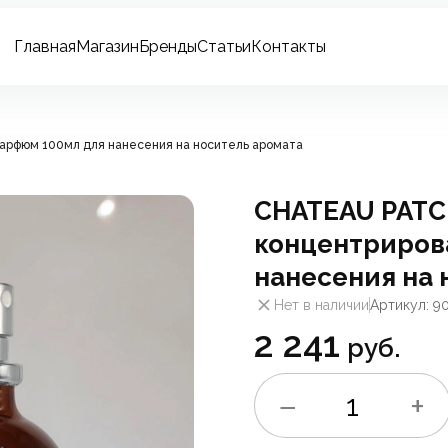
Главная
Магазин
Бренды
Статьи
Контакты
рфюм 100мл для нанесения на носитель аромата
CHATEAU PATC
концентриров
нанесения на 
Нет в наличии
Артикул: 90
2 241
руб.
−
+
1