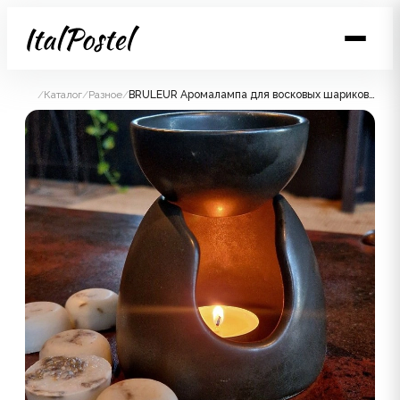
/
Каталог
/
Разное
/
BRULEUR Аромалампа для восковых шариков, керамика