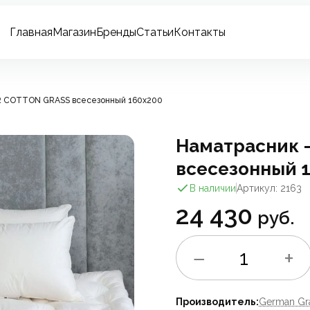
Главная
Магазин
Бренды
Статьи
Контакты
R COTTON GRASS всесезонный 160x200
Наматрасник 
всесезонный 
В наличии
Артикул: 2163
24 430
руб.
−
+
1
Производитель:
German Gr