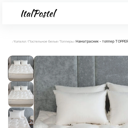
/
Каталог
/
Постельное белье
/
Топперы
/
Наматрасник - топпер TOPPE