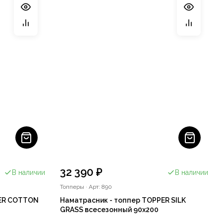
32 390 ₽
В наличии
В наличии
Топперы
·
Арт: 890
PER COTTON
Наматрасник - топпер TOPPER SILK
GRASS всесезонный 90х200