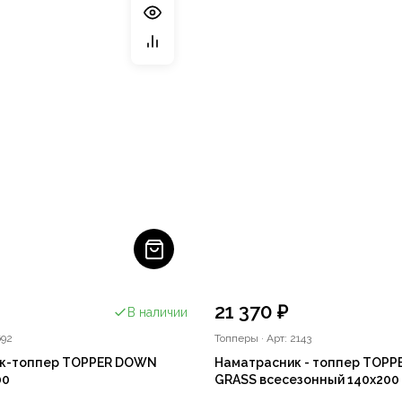
21 370 ₽
В наличии
692
Топперы
·
Арт: 2143
к-топпер TOPPER DOWN
Наматрасник - топпер TOP
00
GRASS всесезонный 140x200