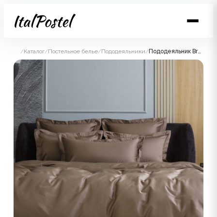
/
Каталог
/
Постельное белье
/
Пододеяльники
/
Пододеяльник Brownie Allure Grass 200x200