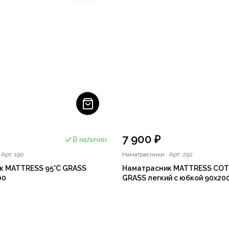
7 900 ₽
В наличии
·
Арт: 190
Наматрасники
·
Арт: 292
к MATTRESS 95°C GRASS
Наматрасник MATTRESS C
00
GRASS легкий с юбкой 90x20