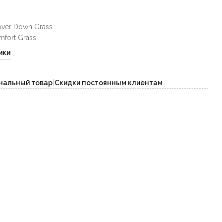
over Down Grass
fort Grass
ики
нальный товар
|
Скидки постоянным клиентам