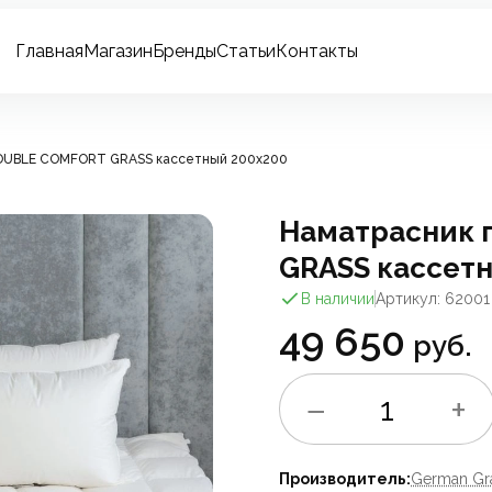
Главная
Магазин
Бренды
Статьи
Контакты
OUBLE COMFORT GRASS кассетный 200х200
Наматрасник 
GRASS кассет
В наличии
Артикул: 62001
49 650
руб.
−
+
1
Производитель:
German Gr