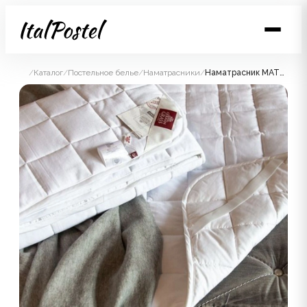
/
Каталог
/
Постельное белье
/
Наматрасники
/
Наматрасник MATTRESS 4 SEASONS GRASS всесезонный 160x200