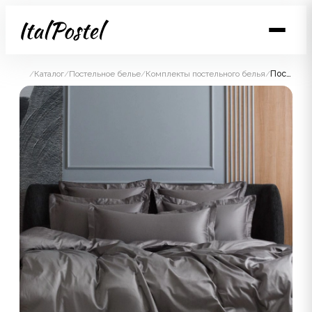
/
Каталог
/
Постельное белье
/
Комплекты постельного белья
/
Постельное белье Graphite Allure Grass Евро простыня на резинке