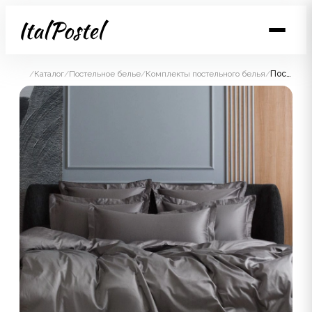
/
Каталог
/
Постельное белье
/
Комплекты постельного белья
/
Постельное белье Graphite Allure Grass Евро простыня на резинке