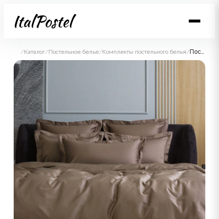
/
Каталог
/
Постельное белье
/
Комплекты постельного белья
/
Постельное белье Brownie Allure Grass Семейный