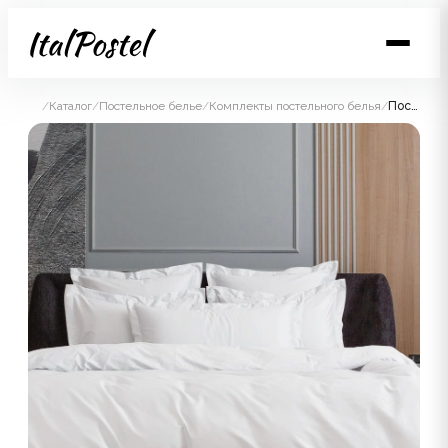
/
Каталог
/
Постельное белье
/
Комплекты постельного белья
/
Постельное белье Alpine White Allure Grass Семейный