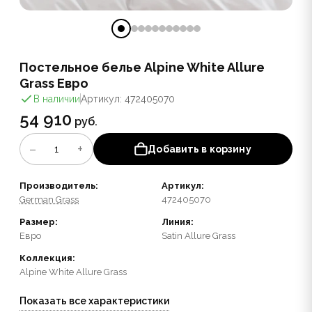
Постельное белье Alpine White Allure
Grass Евро
В наличии
Артикул: 472405070
54 910
руб.
−
+
1
Добавить в корзину
Производитель:
Артикул:
German Grass
472405070
Размер:
Линия:
Евро
Satin Allure Grass
Коллекция:
Alpine White Allure Grass
Показать все характеристики