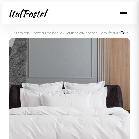
/
Каталог
/
Постельное белье
/
Комплекты постельного белья
/
Постельное белье Alpine White Allure Grass Евро