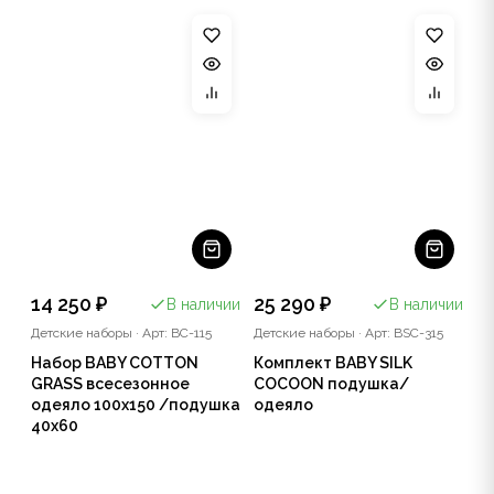
14 250 ₽
25 290 ₽
В наличии
В наличии
Детские наборы
·
Арт: BC-115
Детские наборы
·
Арт: BSC-315
Набор BABY COTTON
Комплект BABY SILK
GRASS всесезонное
COCOON подушка/
одеяло 100x150 /подушка
одеяло
40x60