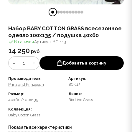
Набор BABY COTTON GRASS всесезонное
одеяло 100x135 / подушка 40x60
В наличии
Артикул: BC-113
14 250
руб.
−
+
1
Добавить в корзину
Производитель:
Артикул:
Prinz and Prinzessin
BC-113
Размер:
Линия:
40x60/100x135
Bio Line Grass
Коллекция:
Baby Cotton Grass
Показать все характеристики