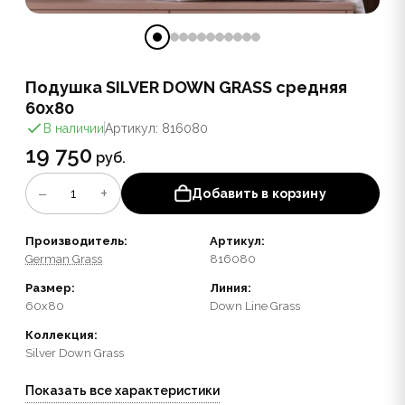
Подушка SILVER DOWN GRASS средняя
60х80
В наличии
Артикул: 816080
19 750
руб.
−
+
1
Добавить в корзину
Производитель:
Артикул:
German Grass
816080
Размер:
Линия:
60x80
Down Line Grass
Коллекция:
Silver Down Grass
Показать все характеристики