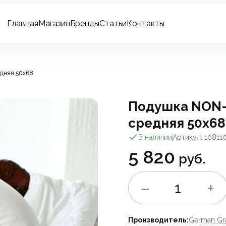
Главная
Магазин
Бренды
Статьи
Контакты
дняя 50x68
Подушка NON-
средняя 50x68
В наличии
Артикул: 10811
5 820
руб.
−
+
1
Производитель:
German Gr