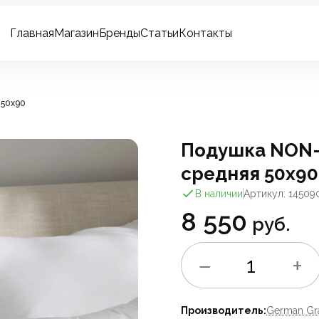
Главная
Магазин
Бренды
Статьи
Контакты
 50х90
Подушка NON-
средняя 50х90
В наличии
Артикул: 14509
8 550
руб.
−
+
1
Производитель:
German Gr