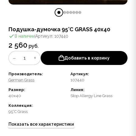
Подушка-думочка 95°C GRASS 40х40
В наличии
Артикул: 107440
2 560
руб.
−
+
1
Добавить в корзину
Производитель:
Артикул:
German Grass
107440
Размер:
Линия:
40x40
Stop Allergy Line Grass
Коллекция:
95°C Grass
Показать все характеристики