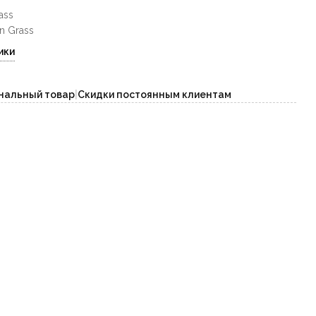
ass
n Grass
ики
нальный товар
|
Скидки постоянным клиентам