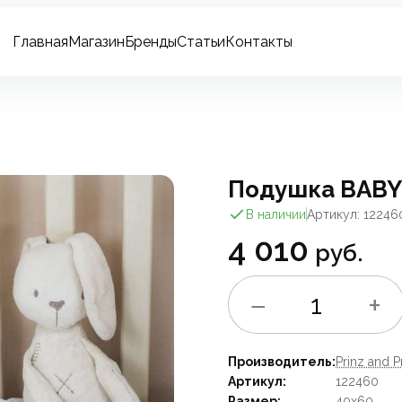
Главная
Магазин
Бренды
Статьи
Контакты
Подушка BABY
В наличии
Артикул: 12246
4 010
руб.
−
+
1
Производитель:
Prinz and P
Артикул:
122460
Размер:
40x60