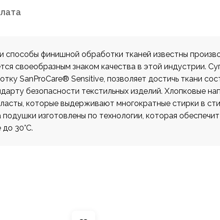
плата
ии способы финишной обработки тканей известны произв
ся своеобразным знаком качества в этой индустрии. Супе
ку SanProCare® Sensitive, позволяет достичь ткани сос
дарту безопасности текстильных изделий. Хлопковые н
 пласты, которые выдерживают многократные стирки в ст
а подушки изготовлены по технологии, которая обеспечи
до 30°С.