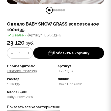
Одеяло BABY SNOW GRASS всесезонное
100x135
В наличии
Артикул: BSK-113-Q
23 120
руб.
−
+
1
Добавить в корзину
Производитель:
Артикул:
Prinz and Prinzessin
BSK-113-Q
Размер:
Линия:
100x135
Down Line Grass
Коллекция:
Baby Snow Grass
Показать все характеристики