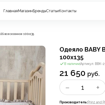
Главная
Магазин
Бренды
Статьи
Контакты
SS всесезонное 100x135
Одеяло BABY 
100x135
В наличии
Артикул: BBK-2
21 650
руб.
−
+
1
Производитель:
Prinz and P