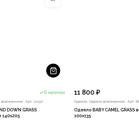
11 800 ₽
В наличии
 всесезонное
·
Арт: 12150
Одеяла, Одеяло всесезонное
·
Арт: B
AND DOWN GRASS
Одеяло BABY CAMEL GRASS 
 140x205
100x135