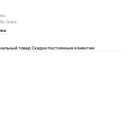
rass
fly Grass
ики
нальный товар
|
Скидки постоянным клиентам