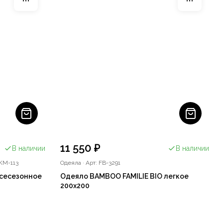
11 550 ₽
В наличии
В наличии
KM-113
Одеяла
·
Арт: FB-3291
всесезонное
Одеяло BAMBOO FAMILIE BIO легкое
200x200