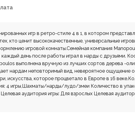
плата
рованных игр в ретро-стиле 4 в 1, в котором представл
 тех, кто ценит высококачественные, универсальные игро
рмлению игровой комнаты.Семейная компания Manopoul
каждый день после работы играл в нарды с друзьями. Кос
oulos выполнена вручную из лучших сортов дерева -олив
дает нардам неповторимый вид, невероятное ощущение ос
и, искусства, которое процветало в Европе в 16 веке.К
ия: 4 игры,Шахматы/нарды/лудо/змеи Количество в упаков
 Целевая аудитория игры: Для взрослых Целевая аудитор