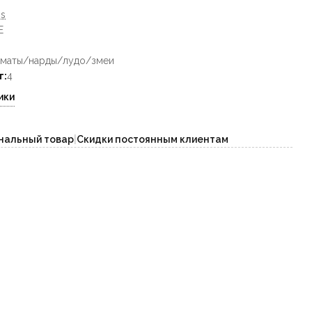
s
E
хматы/нарды/лудо/змеи
т:
4
ики
нальный товар
|
Скидки постоянным клиентам