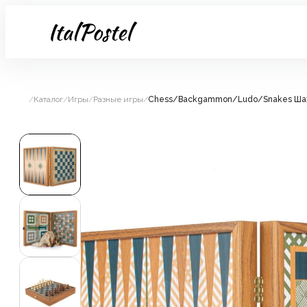
/
Каталог
/
Игры
/
Разные игры
/
Chess/Backgammon/Ludo/Snakes Шахм