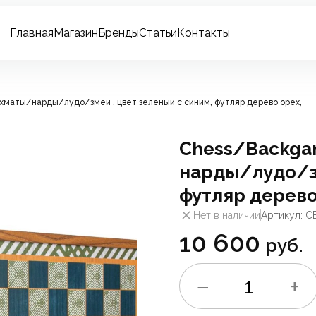
Главная
Магазин
Бренды
Статьи
Контакты
аты/нарды/лудо/змеи , цвет зеленый с синим, футляр дерево орех,
Chess/Backg
нарды/лудо/зм
футляр дерево
Нет в наличии
Артикул: 
10 600
руб.
−
+
1