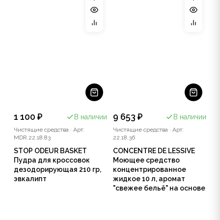
1 100 ₽
9 653 ₽
В наличии
В наличии
Чистящие средства
·
Арт:
Чистящие средства
·
Арт:
MDR.22.18.83
22.18.36
STOP ODEUR BASKET
CONCENTRE DE LESSIVE
Пудра для кроссовок
Моющее средство
дезодорирующая 210 гр,
концентрированное
эвкалипт
жидкое 10 л, аромат
"свежее бельё" на основе