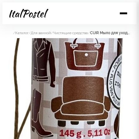
/
Каталог
/
Для ванной
/
Чистящие средства
/
CUIR Мыло для ухода за кожаной мебелью и одеждой на основе глицерина 145 гр