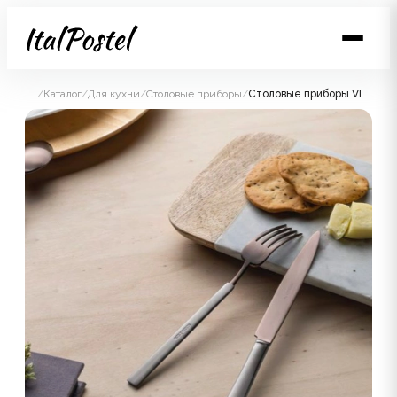
/
Каталог
/
Для кухни
/
Столовые приборы
/
Столовые приборы VINTAGE anthracite chocolate mat 31 сталь 18/10, цвет серый и шоколад, матовый 24шт