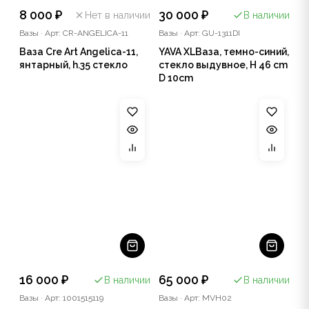
8 000 ₽
30 000 ₽
Нет в наличии
В наличии
Вазы
·
Арт: CR-ANGELICA-11
Вазы
·
Арт: GU-1311DI
Ваза Cre Art Angelica-11,
YAVA XLВаза, темно-синий,
янтарный, h.35 стекло
стекло выдувное, H 46 cm
D 10cm
16 000 ₽
65 000 ₽
В наличии
В наличии
Вазы
·
Арт: 1001515119
Вазы
·
Арт: MVH02