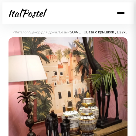
/
Каталог
/
Декор для дома
/
Вазы
/
SOWETOВаза с крышкой , D22x31h, керамика