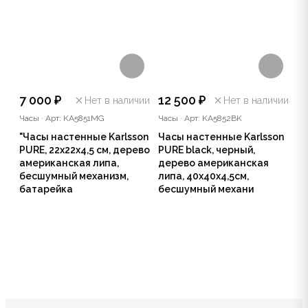
7 000 ₽
12 500 ₽
Нет в наличии
Нет в наличии
Часы
·
Арт: KA5851MG
Часы
·
Арт: KA5852BK
"Часы настенные Karlsson
Часы настенные Karlsson
PURE, 22х22х4,5 см, дерево
PURE black, черный,
американская липа,
дерево американская
бесшумный механизм,
липа, 40х40х4,5см,
батарейка
бесшумный механи