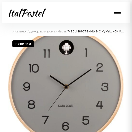
/
Каталог
/
Декор для дома
/
Часы
/
Часы настенные с кукушкой Karlsson CUCKOO, дерево береза, 31,6х31,5х6 см, батарейки 1x AA и 2x LR14C
новинка