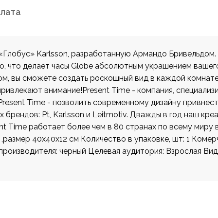
плата
«Глобус» Karlsson, разработанную Армандо Бривельдом. 
го, что делает часы Globe абсолютным украшением вашего
зом, вы сможете создать роскошный вид в каждой комнат
 привлекают внимание!Present Time - компания, специал
Present Time - позволить современному дизайну привнест
 брендов: Pt, Karlsson и Leitmotiv. Дважды в год наш кр
nt Time работает более чем в 80 странах по всему миру в
,размер 40х40х12 см Количество в упаковке, шт: 1 Комер
производителя: черный Целевая аудитория: Взрослая Вид