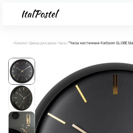
/
Каталог
/
Декор для дома
/
Часы
/
"Часы настенные Karlsson GLOBE bl