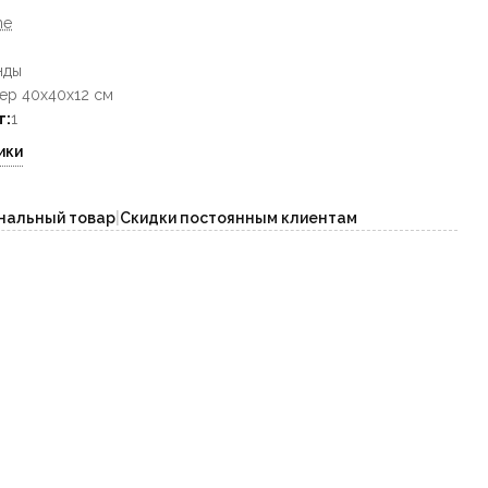
me
нды
мер 40х40х12 см
т:
1
ики
нальный товар
|
Скидки постоянным клиентам