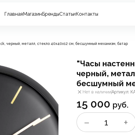
Главная
Магазин
Бренды
Статьи
Контакты
ack, черный, металл, стекло 40х40х12 см, бесшумный механизм, батар
"Часы настенн
черный, метал
бесшумный ме
Нет в наличии
Артикул: K
15 000
руб.
−
+
1