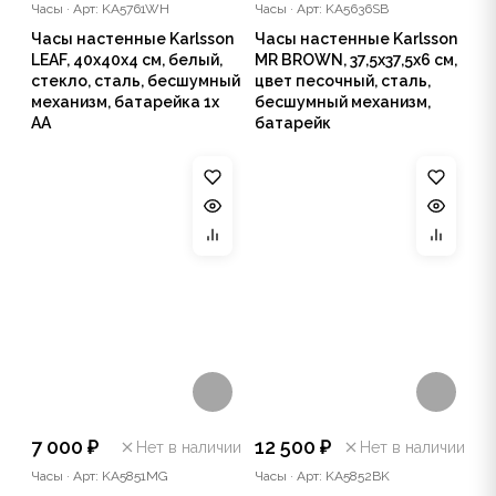
Часы
·
Арт: KA5761WH
Часы
·
Арт: KA5636SB
Часы настенные Karlsson
Часы настенные Karlsson
LEAF, 40х40х4 см, белый,
MR BROWN, 37,5х37,5х6 см,
стекло, сталь, бесшумный
цвет песочный, сталь,
механизм, батарейка 1x
бесшумный механизм,
AA
батарейк
7 000 ₽
12 500 ₽
Нет в наличии
Нет в наличии
Часы
·
Арт: KA5851MG
Часы
·
Арт: KA5852BK