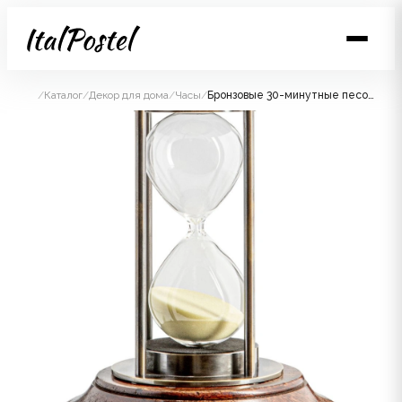
/
Каталог
/
Декор для дома
/
Часы
/
Бронзовые 30-минутные песочные часы AUTHENTIC MODELS диам 8 Н 13 см, латунь, дерево отделка антик